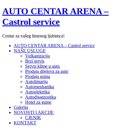
AUTO CENTAR ARENA –
Castrol service
Centar za vašeg limenog ljubimca!
AUTO CENTAR ARENA – Castrol service
NAŠE USLUGE
Vulkanizacija
Brzi servis
Servis klime u autu
Prodaja dijelova za auto
Prodaja guma
Autolimarija
Automenhanika
Autoelektrika
Autodijagnostika
Hotel za gume
Galerija
NOVOSTI I AKCIJE
CJENIK
KONTAKT