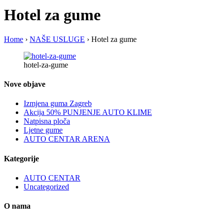
Hotel za gume
Home
›
NAŠE USLUGE
›
Hotel za gume
hotel-za-gume
Nove objave
Izmjena guma Zagreb
Akcija 50% PUNJENJE AUTO KLIME
Natpisna ploča
Ljetne gume
AUTO CENTAR ARENA
Kategorije
AUTO CENTAR
Uncategorized
O nama